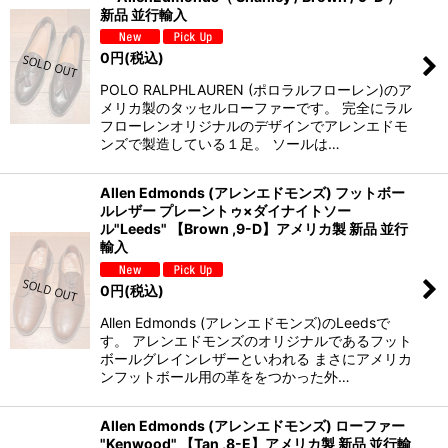
新品 並行輸入
0
円
(税込)
POLO RALPHLAUREN (ポロラルフローレン)のア
メリカ製のタッセルローファーです。 完全にラル
フローレンオリジナルのデザインでアレンエドモ
ンズで製造している１足。 ソールは…
Allen Edmonds (アレンエドモンズ) フットボー
ルレザー プレーントゥ×ダイナイトソー
ル"Leeds" 【Brown ,9-D】アメリカ製 新品 並行
輸入
0
円
(税込)
Allen Edmonds (アレンエドモンズ)のLeedsで
す。 アレンエドモンズのオリジナルであるフット
ボールグレインレザーといわれる まさにアメリカ
ンフットボール用の革ををつかった外…
Allen Edmonds (アレンエドモンズ) ローファー
"Kenwood" 【Tan ,8-E】アメリカ製 新品 並行輸