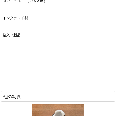
US ９.５-Ｄ （27.5ｃｍ）
イングランド製
箱入り新品
他の写真