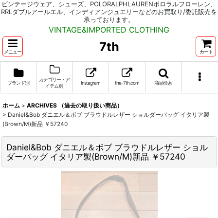
ビンテージウェア、シューズ、POLORALPHLAURENポロラルフローレン、
RRLダブルアールエル、インディアンジュエリーなどのお買取り/委託販売を
承っております。
VINTAGE&IMPORTED CLOTHING
7th
メニュー
カート
カテゴリー・ア
ブランド別
Instagram
the-7th.com
商品検索
イテム別
ホーム
>
ARCHIVES （過去の取り扱い商品）
>
Daniel&Bob ダニエル＆ボブ ブラウドルレザー ショルダーバッグ イタリア製
(Brown/M)新品 ￥57240
Daniel&Bob ダニエル＆ボブ ブラウドルレザー ショル
ダーバッグ イタリア製(Brown/M)新品 ￥57240