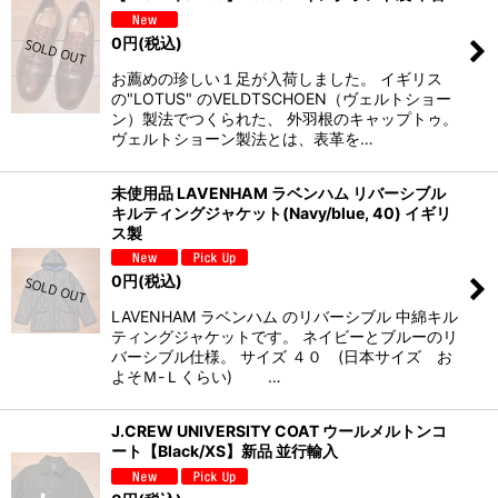
0
円
(税込)
お薦めの珍しい１足が入荷しました。 イギリス
の"LOTUS" のVELDTSCHOEN（ヴェルトショー
ン）製法でつくられた、 外羽根のキャップトゥ。
ヴェルトショーン製法とは、表革を…
未使用品 LAVENHAM ラベンハム リバーシブル
キルティングジャケット(Navy/blue, 40) イギリ
ス製
0
円
(税込)
LAVENHAM ラベンハム のリバーシブル 中綿キル
ティングジャケットです。 ネイビーとブルーのリ
バーシブル仕様。 サイズ ４０ (日本サイズ お
よそＭ-Ｌくらい) …
J.CREW UNIVERSITY COAT ウールメルトンコ
ート【Black/XS】新品 並行輸入