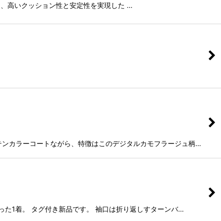
に搭載し、高いクッション性と安定性を実現した …
クなステンカラーコートながら、特徴はこのデジタルカモフラージュ柄…
かった1着。 タグ付き新品です。 袖口は折り返しすターンバ…