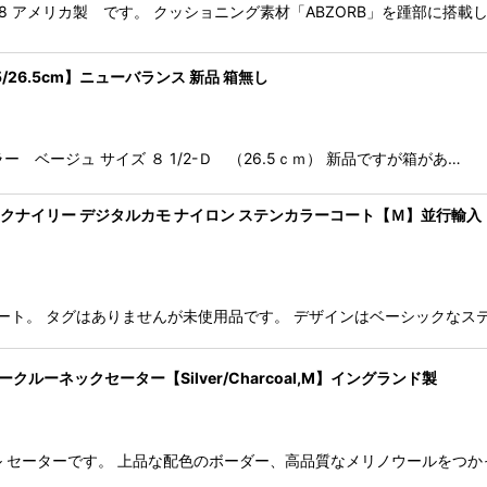
バランス 998 アメリカ製 です。 クッショニング素材「ABZORB」を踵部
8.5/26.5cm】ニューバランス 新品 箱無し
。 カラー ベージュ サイズ ８ 1/2-Ｄ （26.5ｃｍ） 新品ですが箱があ…
 マークマクナイリー デジタルカモ ナイロン ステンカラーコート【Ｍ】並行輸入
ンカラーコート。 タグはありませんが未使用品です。 デザインはベーシッ
ークルーネックセーター【Silver/Charcoal,M】イングランド製
ウール セーターです。 上品な配色のボーダー、高品質なメリノウールをつ