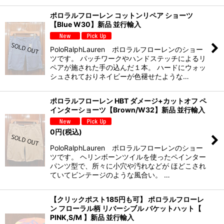
ポロラルフローレン コットンリペア ショーツ
【Blue W30】新品 並行輸入
PoloRalphLauren ポロラルフローレンのショー
ツです。 パッチワークやハンドステッチによるリ
ペアが施された手の込んだ１本。 ハードにウォッ
シュされておりネイビーが色褪せたような…
ポロラルフローレン HBT ダメージ+カットオフ ペ
インターショーツ【Brown/W32】新品 並行輸入
0
円
(税込)
PoloRalphLauren ポロラルフローレンのショー
ツです。 ヘリンボーンツイルを使ったペインター
パンツ型で、所々に小穴や汚れなどが ほどこされ
ていてビンテージのような風合い。 …
【クリックポスト185円も可】 ポロラルフローレ
ン フローラル柄 リバーシブル バケットハット【
PINK,S/M 】新品 並行輸入