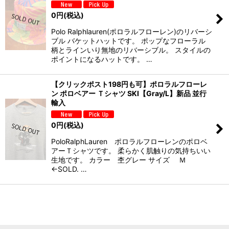
0
円
(税込)
Polo Ralphlauren(ポロラルフローレン)のリバーシ
ブル バケットハットです。 ポップなフローラル
柄とラインいり無地のリバーシブル。 スタイルの
ポイントになるハットです。 …
【クリックポスト198円も可】ポロラルフローレ
ン ポロベアー Ｔシャツ SKI【Gray/L】新品 並行
輸入
0
円
(税込)
PoloRalphLauren ポロラルフローレンのポロベ
アーＴシャツです。 柔らかく肌触りの気持ちいい
生地です。 カラー 杢グレー サイズ Ｍ
←SOLD. …