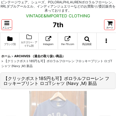
ビンテージウェア、シューズ、POLORALPHLAURENポロラルフローレン、
RRLダブルアールエル、インディアンジュエリーなどのお買取り/委託販売を
承っております。
VINTAGE&IMPORTED CLOTHING
7th
メニュー
カート
カテゴリー・ア
ブランド別
Instagram
the-7th.com
商品検索
イテム別
ホーム
>
ARCHIVES （過去の取り扱い商品）
>
【クリックポスト185円も可】ポロラルフローレン フロッキープリント ロゴT
シャツ (Navy ,M) 新品
【クリックポスト185円も可】ポロラルフローレン フ
ロッキープリント ロゴTシャツ (Navy ,M) 新品