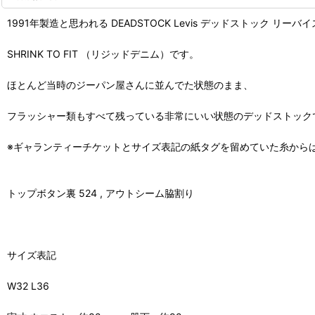
1991年製造と思われる DEADSTOCK Levis デッドストック リーバ
SHRINK TO FIT （リジッドデニム）です。
ほとんど当時のジーパン屋さんに並んでた状態のまま、
フラッシャー類もすべて残っている非常にいい状態のデッドストック
※ギャランティーチケットとサイズ表記の紙タグを留めていた糸から
トップボタン裏 524 , アウトシーム脇割り
サイズ表記
W32 L36