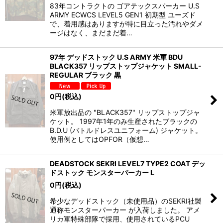
83年コントラクトの ゴアテックスパーカー U.S
ARMY ECWCS LEVEL5 GEN1 初期型 ユーズド
で、着用感はありますが特に目立った汚れやダメ
ージはなく、まだまだ着…
97年 デッドストック U.S ARMY 米軍 BDU
BLACK357 リップストップジャケット SMALL-
REGULAR ブラック 黒
0
円
(税込)
米軍放出品の "BLACK357" リップストップジャ
ケット。 1997年1年のみ生産されたブラックの
B.D.U (バトルドレスユニフォーム) ジャケット。
使用例としてはOPFOR（仮想…
DEADSTOCK SEKRI LEVEL7 TYPE2 COAT デッ
ドストック モンスターパーカー L
0
円
(税込)
希少なデッドストック（未使用品）のSEKRI社製
通称モンスターパーカー が入荷しました。 アメ
リカ軍特殊部隊で採用、使用されているPCU