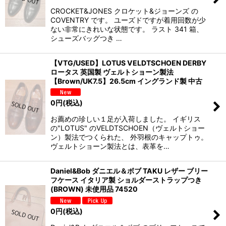
CROCKET&JONES クロケット&ジョーンズ の
COVENTRY です。 ユーズドですが着用回数が少
ない非常にきれいな状態です。 ラスト 341 箱、
シューズバッグつき …
【VTG/USED】LOTUS VELDTSCHOEN DERBY
ロータス 英国製 ヴェルトショーン製法
【Brown/UK7.5】26.5cm イングランド製 中古
0
円
(税込)
お薦めの珍しい１足が入荷しました。 イギリス
の"LOTUS" のVELDTSCHOEN（ヴェルトショー
ン）製法でつくられた、 外羽根のキャップトゥ。
ヴェルトショーン製法とは、表革を…
Daniel&Bob ダニエル＆ボブ TAKU レザー ブリー
フケース イタリア製 ショルダーストラップつき
(BROWN) 未使用品 74520
0
円
(税込)