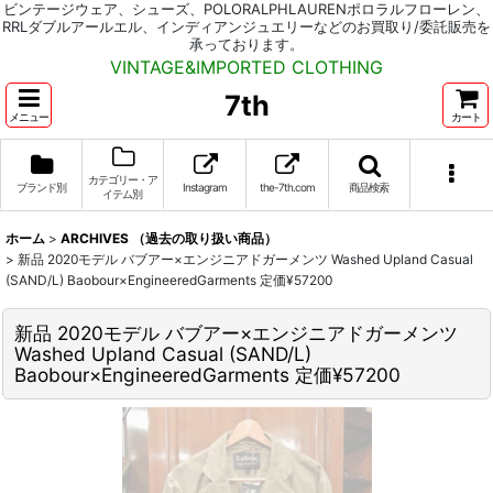
ビンテージウェア、シューズ、POLORALPHLAURENポロラルフローレン、
RRLダブルアールエル、インディアンジュエリーなどのお買取り/委託販売を
承っております。
VINTAGE&IMPORTED CLOTHING
7th
メニュー
カート
カテゴリー・ア
ブランド別
Instagram
the-7th.com
商品検索
イテム別
ホーム
>
ARCHIVES （過去の取り扱い商品）
>
新品 2020モデル バブアー×エンジニアドガーメンツ Washed Upland Casual
(SAND/L) Baobour×EngineeredGarments 定価¥57200
新品 2020モデル バブアー×エンジニアドガーメンツ
Washed Upland Casual (SAND/L)
Baobour×EngineeredGarments 定価¥57200