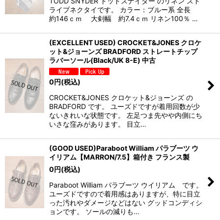
TODD SNYDER トッドスナイダー のリネン スト
ライプネクタイです。 カラー：ブルー系 全長
約146ｃｍ 大剣幅 約7.4ｃｍ リネン100％ …
(EXCELLENT USED) CROCKET&JONES クロケ
ット&ジョーンズ BRADFORD ストレートチップ
ラバーソール(Black/UK 8-E) 中古
0
円
(税込)
CROCKET&JONES クロケット&ジョーンズ の
BRADFORD です。 ユーズドですが着用回数が少
ないきれいな状態です。 左足つま先やや内側にち
いさな窪みがあります。 目立…
(GOOD USED)Paraboot William パラブーツ ウ
イリアム【MARRON/7.5】箱付き フランス製
0
円
(税込)
Paraboot William パラブーツ ウイリアム です。
ユーズドですので着用感はありますが、特に目立
った汚れやダメージなどはない グッドコンディシ
ョンです。 ソールの減りも…