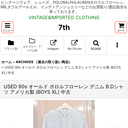
ビンテージウェア、シューズ、POLORALPHLAURENポロラルフローレン、
RRLダブルアールエル、インディアンジュエリーなどのお買取り/委託販売を
承っております。
VINTAGE&IMPORTED CLOTHING
7th
メニュー
カート
カテゴリー・ア
ブランド別
Instagram
the-7th.com
商品検索
イテム別
ホーム
>
ARCHIVES （過去の取り扱い商品）
>
USED 90s オールド ポロルフローレン デニム B.Dシャツ アメリカ製 (BOYS
XL) 中古
USED 90s オールド ポロルフローレン デニム B.Dシャ
ツ アメリカ製 (BOYS XL) 中古