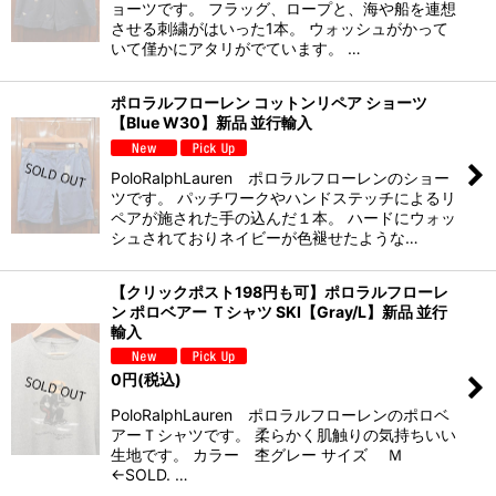
ョーツです。 フラッグ、ロープと、海や船を連想
させる刺繍がはいった1本。 ウォッシュがかって
いて僅かにアタリがでています。 …
ポロラルフローレン コットンリペア ショーツ
【Blue W30】新品 並行輸入
PoloRalphLauren ポロラルフローレンのショー
ツです。 パッチワークやハンドステッチによるリ
ペアが施された手の込んだ１本。 ハードにウォッ
シュされておりネイビーが色褪せたような…
【クリックポスト198円も可】ポロラルフローレ
ン ポロベアー Ｔシャツ SKI【Gray/L】新品 並行
輸入
0
円
(税込)
PoloRalphLauren ポロラルフローレンのポロベ
アーＴシャツです。 柔らかく肌触りの気持ちいい
生地です。 カラー 杢グレー サイズ Ｍ
←SOLD. …