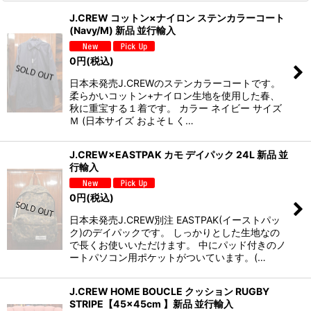
J.CREW コットン×ナイロン ステンカラーコート
(Navy/M) 新品 並行輸入
0
円
(税込)
日本未発売J.CREWのステンカラーコートです。
柔らかいコットン+ナイロン生地を使用した春、
秋に重宝する１着です。 カラー ネイビー サイズ
Ｍ (日本サイズ およそＬく…
J.CREW×EASTPAK カモ デイパック 24L 新品 並
行輸入
0
円
(税込)
日本未発売J.CREW別注 EASTPAK(イーストパッ
ク)のデイパックです。 しっかりとした生地なの
で長くお使いいただけます。 中にパッド付きのノ
ートパソコン用ポケットがついています。(…
J.CREW HOME BOUCLE クッション RUGBY
STRIPE【45×45cm 】新品 並行輸入