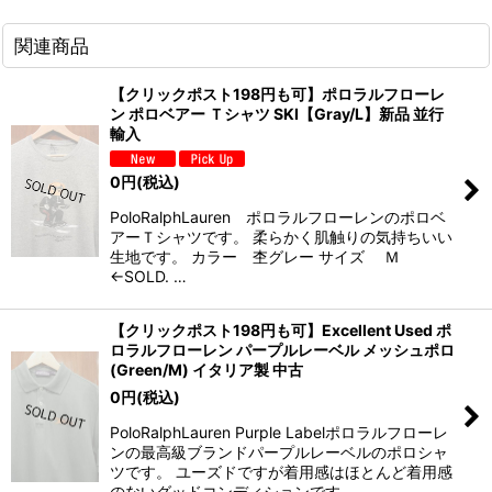
関連商品
【クリックポスト198円も可】ポロラルフローレ
ン ポロベアー Ｔシャツ SKI【Gray/L】新品 並行
輸入
0
円
(税込)
PoloRalphLauren ポロラルフローレンのポロベ
アーＴシャツです。 柔らかく肌触りの気持ちいい
生地です。 カラー 杢グレー サイズ Ｍ
←SOLD. …
【クリックポスト198円も可】Excellent Used ポ
ロラルフローレン パープルレーベル メッシュポロ
(Green/M) イタリア製 中古
0
円
(税込)
PoloRalphLauren Purple Labelポロラルフローレ
ンの最高級ブランドパープルレーベルのポロシャ
ツです。 ユーズドですが着用感はほとんど着用感
のないグッドコンディションです。…