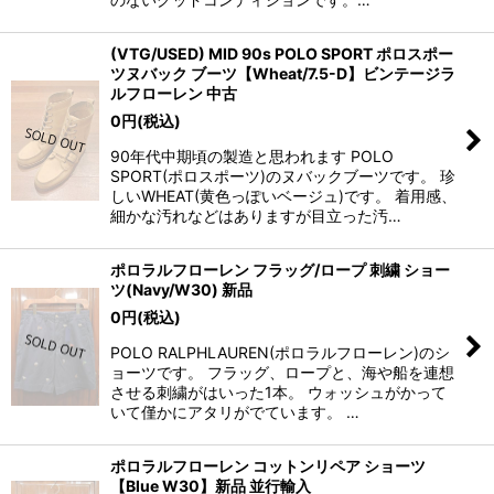
(VTG/USED) MID 90s POLO SPORT ポロスポー
ツヌバック ブーツ【Wheat/7.5-D】ビンテージラ
ルフローレン 中古
0
円
(税込)
90年代中期頃の製造と思われます POLO
SPORT(ポロスポーツ)のヌバックブーツです。 珍
しいWHEAT(黄色っぽいベージュ)です。 着用感、
細かな汚れなどはありますが目立った汚…
ポロラルフローレン フラッグ/ロープ 刺繍 ショー
ツ(Navy/W30) 新品
0
円
(税込)
POLO RALPHLAUREN(ポロラルフローレン)のシ
ョーツです。 フラッグ、ロープと、海や船を連想
させる刺繍がはいった1本。 ウォッシュがかって
いて僅かにアタリがでています。 …
ポロラルフローレン コットンリペア ショーツ
【Blue W30】新品 並行輸入