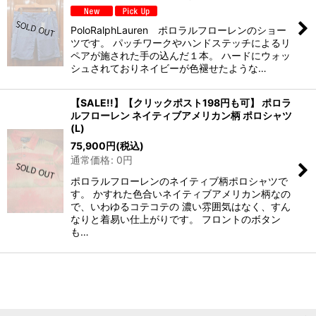
PoloRalphLauren ポロラルフローレンのショー
ツです。 パッチワークやハンドステッチによるリ
ペアが施された手の込んだ１本。 ハードにウォッ
シュされておりネイビーが色褪せたような…
【SALE!!】【クリックポスト198円も可】 ポロラ
ルフローレン ネイティブアメリカン柄 ポロシャツ
(L)
75,900
円
(税込)
通常価格
:
0
円
ポロラルフローレンのネイティブ柄ポロシャツで
す。 かすれた色合いネイティブアメリカン柄なの
で、いわゆるコテコテの 濃い雰囲気はなく、すん
なりと着易い仕上がりです。 フロントのボタン
も…