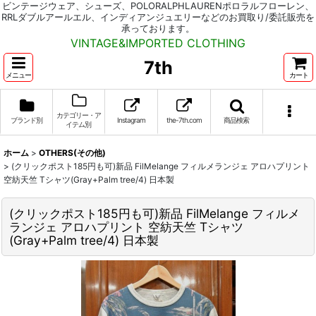
ビンテージウェア、シューズ、POLORALPHLAURENポロラルフローレン、
RRLダブルアールエル、インディアンジュエリーなどのお買取り/委託販売を
承っております。
VINTAGE&IMPORTED CLOTHING
7th
メニュー
カート
カテゴリー・ア
ブランド別
Instagram
the-7th.com
商品検索
イテム別
ホーム
>
OTHERS(その他)
>
(クリックポスト185円も可)新品 FilMelange フィルメランジェ アロハプリント
空紡天竺 Tシャツ(Gray+Palm tree/4) 日本製
(クリックポスト185円も可)新品 FilMelange フィルメ
ランジェ アロハプリント 空紡天竺 Tシャツ
(Gray+Palm tree/4) 日本製