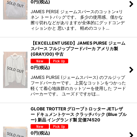
0
円
(税込)
JAMES PERSE ジェームスパースのコットン+リ
ネン トートバッグです。 多少の使用感、僅かな
擦り切れなどがありますが全体的にグッドコンデ
ィションかと 思います。 軽めのコット…
【EXCELLENT USED】JAMES PURSE ジェーム
スパース フルジップフードパーカ アメリカ製
(GRAY/00) 中古
0
円
(税込)
JAMES PURSE (ジェームスパース) のフルジップ
フードパーカーです。 上質なコットンをつかった
軽くて着心地抜群のカットソーを使用した フード
パーカーです。 ユーズドですがほ…
GLOBE TROTTER グローブトロッター JETレザ
ー ドキュメントケース クラッチバック (Blue ブル
ー) 新品 イングランド製 定価74520
0
円
(税込)