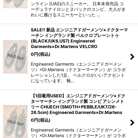
ンライン [UAS]のスニーカー。 日本未発売品 コ
ーデュラナイロンとヌバックのコンビ、大人がき
れいに履けるスニーカーといった …
SALE!! 新品 エンジニアドガーメンツ×ドクターマ
ーチン イングランド製 ベルクロプレーントゥ
(BLACK/UK6,US7) Engineered
Garments×Dr.Martens VELCRO
0
円
(税込)
Engineered Garments（エンジニアドガーメン
ツ）×Dr.Martens（ドクターマーチン）が コラボ
レーションした1足。 ベルクロがいいアクセント
になっています。 靴…
【1回着用USED】エンジニアドガーメンツ×ドク
ターマーチン イングランド製 コンビ アシンメト
リー CHUECH (SMOTH+PEBBLE/UK7/26-
26.5cm) Engineered Garments×Dr.Martens
0
円
(税込)
Engineered Garments（エンジニアドガーメン
ツ）×Dr.Martens（ドクターマーチン）が コラボ