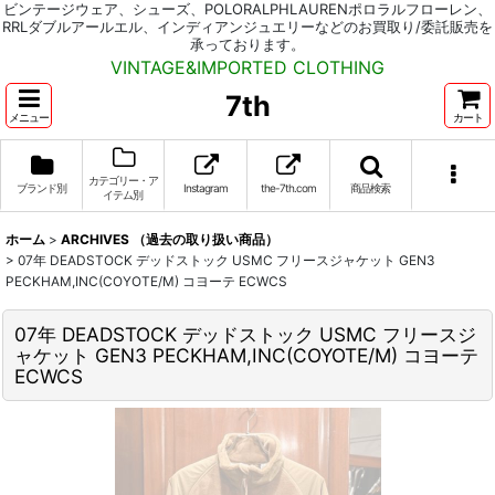
ビンテージウェア、シューズ、POLORALPHLAURENポロラルフローレン、
RRLダブルアールエル、インディアンジュエリーなどのお買取り/委託販売を
承っております。
VINTAGE&IMPORTED CLOTHING
7th
メニュー
カート
カテゴリー・ア
ブランド別
Instagram
the-7th.com
商品検索
イテム別
ホーム
>
ARCHIVES （過去の取り扱い商品）
>
07年 DEADSTOCK デッドストック USMC フリースジャケット GEN3
PECKHAM,INC(COYOTE/M) コヨーテ ECWCS
07年 DEADSTOCK デッドストック USMC フリースジ
ャケット GEN3 PECKHAM,INC(COYOTE/M) コヨーテ
ECWCS