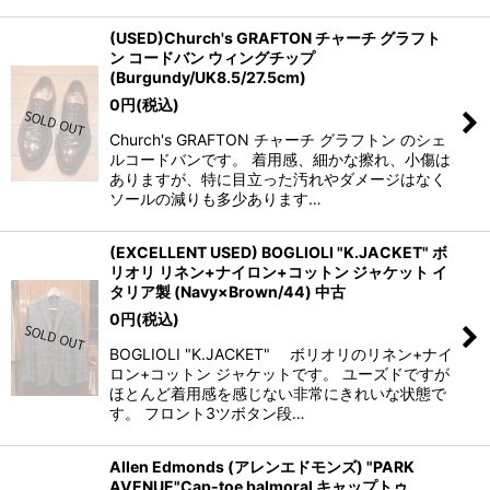
(USED)Church's GRAFTON チャーチ グラフト
ン コードバン ウィングチップ
(Burgundy/UK8.5/27.5cm)
0
円
(税込)
Church's GRAFTON チャーチ グラフトン のシェ
ルコードバンです。 着用感、細かな擦れ、小傷は
ありますが、特に目立った汚れやダメージはなく
ソールの減りも多少あります…
(EXCELLENT USED) BOGLIOLI "K.JACKET" ボ
リオリ リネン+ナイロン+コットン ジャケット イ
タリア製 (Navy×Brown/44) 中古
0
円
(税込)
BOGLIOLI "K.JACKET" ボリオリのリネン+ナイ
ロン+コットン ジャケットです。 ユーズドですが
ほとんど着用感を感じない非常にきれいな状態で
す。 フロント3ツボタン段…
Allen Edmonds (アレンエドモンズ) "PARK
AVENUE"Cap-toe balmoral キャップトゥ