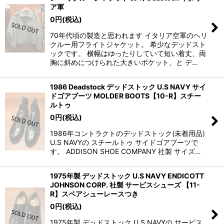
ア軍
0
円
(税込)
70年代頃の製造と思われます イタリア空軍のヘリ
クルー用フライトジャケット。 希少なデッドスト
ックです。 横幅はゆったりしていて短い着丈、両
胸に斜めにつけられた大きいポケット、と デ…
1986 Deadstock デッドストック U.S NAVY サイ
ドゴアブーツ MOLDER BOOTS【10-R】スチー
ルトゥ
0
円
(税込)
1986年コントラクトのデッドストック(未着用品)
U.S NAVYの スチールトゥ サイドゴアブーツで
す。 ADDISON SHOE COMPANY 社製 サイズ…
1975年製 デッドストック U.S NAVY ENDICOTT
JOHNSON CORP. 社製 サービスシューズ 【11-
R】スペアシューレースつき
0
円
(税込)
1975年製 デッドストック U.S NAVYの サービス