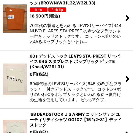
ック (BROWN/W31L32,W32L33)
16,500
円
(税込)
70年代の製造と思われる LEVI'S(リーバイス)644
NUVO FLARES STA-PREST の希少なフラッシャ
ー付きデッドストックです。 コットン+ポリのい
わゆるポップサックといわれ…
60s デッドストック LEVI'S STA-PREST リーバ
イス 645 スタプレスト ポップサック ビッグE
(Khaki/W29 L31)
0
円
(税込)
60年代頃のLEVI'S(リーバイス)645 の希少なフラ
ッシャー付きデッドストックです。 コットン+ポ
リのいわゆるポップサックといわれる春〜夏向け
の生地を使用しています。 ビッグEタブ、…
'68 DEADSTOCK U.S ARMY コットンサテン ユ
ーティリティシャツ OG107【15 1/2-31】デッド
ストック
0
円
(税込)