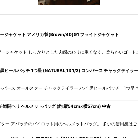
-1 レザージャケット アメリカ製(Brown/40)G1 フライトジャケット
ー)のG-1 レザージャケット しっかりとした肉感のわりに重くなく、柔らかい
aylor 黒ヒールパッチ 1つ星 (NATURAL,13 1/2) コンバース チャックテイラ
ylor HI コンバース オールスター チャックテイラー ハイ 黒ヒールパッチ 1
G アパッチ戦闘ヘリ ヘルメットバッグ (約 縦54cm×横57cm) 中古
AG 戦闘ヘリコプター アパッチのパイロット用のヘルメットバッグ。 多少の使