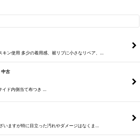
ゴートスキン使用 多少の着用感、裾リブに小さなリペア、…
ー 中古
つ星 サイド内側当て布つき …
用感はございますが特に目立った汚れやダメージはなくま…