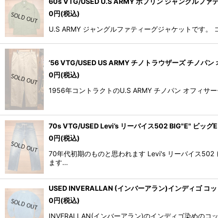
60s VTG/USED U.S ARMY ポプリン ジャングルフ
0
円
(税込)
U.S ARMY ジャングルファティーグジャケットです
’56 VTG/USED US ARMY チノトラウザーズ チノパ
0
円
(税込)
1956年コントラクトのU.S ARMY チノパン オ
70s VTG/USED Levi’s リーバイス502 BIG"E"
0
円
(税込)
70年代初期のものと思われます Levi's リーバイ
ます…
USED INVERALLAN (インバーアラン)インディゴ コ
0
円
(税込)
INVERALLAN(インバーアラン)のインディゴ染めのコッ