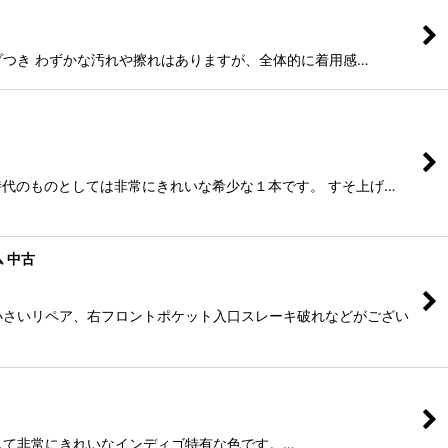
ループつき わずかな汚れや擦れはありますが、全体的に着用感…
の時代のものとしては非常にきれいな希少な１本です。 すそ上げ…
ム 中古
3か所小さいリペア、右フロントポケット入口スレーキ破れなどがござい
フェイドして非常にきれいなインディゴ特有な色です。…