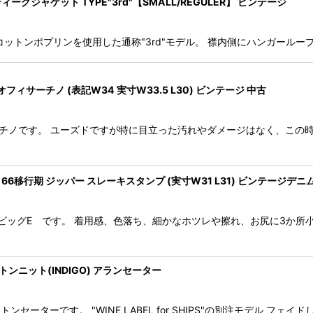
ァティーグジャケット TYPE"3rd"【SMALL/REGULER】 ビンテージ
。 コットンポプリンを使用した通称"3rd"モデル。 襟内側にハンガー
ン オフィサーチノ (表記W34 実寸W33.5 L30) ビンテージ 中古
フィサーチノです。 ユーズドですが特に目立った汚れやダメージはなく、こ
 ビッグE 66移行期 ジッパー スレーキスタンプ (実寸W31 L31) ビンテージデニ
ス502 ビッグE です。 着用感、色落ち、細かなホツレや擦れ、お尻に
ットンニット(INDIGO) アランセーター
トンセーターです。 "WINE LABEL for SHIPS"の別注モデル 