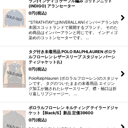
ラン)インディゴ ケーブル編み コットンニット
(INDIGO) アランセーター
0
円
(税込)
"STRATHTAY"はINVERALLAN(インバーアラン)の
本国スコットランドで展開するブランド。 そのた
め商品はインバーアランと同じです。 インディゴ
染めのコットンセーターです。 …
タグ付き未着用品 POLO RALPHLAUREN ポロラ
ルフローレン レザースリーブ スタジャン バーシ
ティジャケット(L)
0
円
(税込)
PoloRalphlauren (ポロラルフローレン)のスタジャ
ンです。 タグのついたままの未着用品 エイジン
グ加工が施されたレザースリーブ、襟・袖口は折
り返しリブジャージー。 …
ポロラルフローレン キルティング テイラードジャ
ケット【Black/S】新品 定価39600
0
円
(税込)