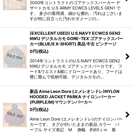
2000年コントラクトのゴアテックスパーカー デ
ザートカモ U.S ARMY ECWCS LEVEL5 GEN1 で
す。 多少の着用感、細かな擦れ、汚れはございま
すが特に目立った汚れやダメージの…
(EXCELLENT USED) U.S.NAVY ECWCS GEN2
NWU デジタルカモ GORE-TEX ゴアテックスパー
カー(BLUE/S X-SHORT) 美品 中古 ビンテージ
0
円
(税込)
2014年コントラストのU.S.NAVY ECWCS GEN2
NWU デジタルカモ ゴアテックスパーカです。 フ
ード&ウエスト&裾にドローコードあり、フードは
襟に畳んで収納可能、デジタルカモの…
新品 Aime Leon Dore (エメレオンドレ)NYLON
HOODED JACKET PARKA ナイロンパーカー
(PURPLE/M)マウンテンパーカー
0
円
(税込)
Aime Leon Dore (エメレオンドレ)のナイロンパー
カーです。 タグが付いたままの新品 カラー パ
ープル サイズ表記 M 身幅 約60ｃｍ 着