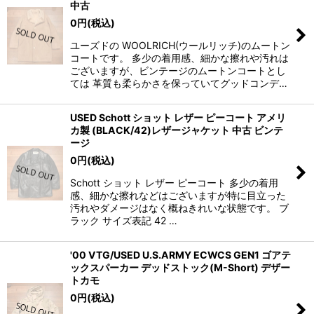
中古
0
円
(税込)
ユーズドの WOOLRICH(ウールリッチ)のムートン
コートです。 多少の着用感、細かな擦れや汚れは
ございますが、ビンテージのムートンコートとし
ては 革質も柔らかさを保っていてグッドコンデ…
USED Schott ショット レザー ピーコート アメリ
カ製 (BLACK/42)レザージャケット 中古 ビンテ
ージ
0
円
(税込)
Schott ショット レザー ピーコート 多少の着用
感、細かな擦れなどはございますが特に目立った
汚れやダメージはなく概ねきれいな状態です。 ブ
ラック サイズ表記 42 …
'00 VTG/USED U.S.ARMY ECWCS GEN1 ゴアテ
ックスパーカー デッドストック(M-Short) デザー
トカモ
0
円
(税込)