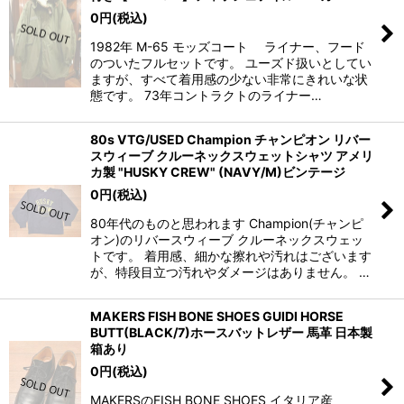
0
円
(税込)
1982年 M-65 モッズコート ライナー、フード
のついたフルセットです。 ユーズド扱いとしてい
ますが、すべて着用感の少ない非常にきれいな状
態です。 73年コントラクトのライナー…
80s VTG/USED Champion チャンピオン リバー
スウィーブ クルーネックスウェットシャツ アメリ
カ製 "HUSKY CREW" (NAVY/M)ビンテージ
0
円
(税込)
80年代のものと思われます Champion(チャンピ
オン)のリバースウィーブ クルーネックスウェッ
トです。 着用感、細かな擦れや汚れはございます
が、特段目立つ汚れやダメージはありません。 …
MAKERS FISH BONE SHOES GUIDI HORSE
BUTT(BLACK/7)ホースバットレザー 馬革 日本製
箱あり
0
円
(税込)
MAKERSのFISH BONE SHOES イタリア産