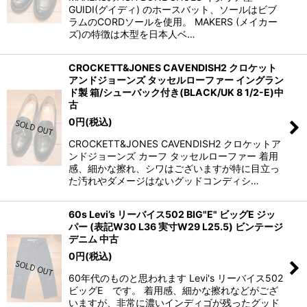
GUIDI(グイディ) のホースバット、ソールはビブ
ラムのCORDソールを使用。 MAKERS (メイカー
ズ)の特徴は木型を日本人ベ…
CROCKETT&JONES CAVENDISH2 クロケット
アンドジョーンズ タッセルローファー イングラン
ド製 箱/シューバック付き(BLACK/UK 8 1/2-E)中
古
0
円
(税込)
CROCKETT&JONES CAVENDISH2 クロケットア
ンドジョーンズ カーフ タッセルローファー 着用
感、細かな擦れ、シワはございますが特に目立っ
た汚れやダメージはないグッドコンディシ…
60s Levi’s リーバイス502 BIG"E" ビッグE ジッ
パー (表記W30 L36 実寸W29 L25.5) ビンテージ
デニム 中古
0
円
(税込)
60年代のものと思われます Levi's リーバイス502
ビッグE です。 着用感、細かな擦れなどがござ
いますが、非常に濃いインディゴが残ったグッド