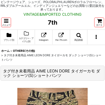
ビンテージウェア、シューズ、POLORALPHLAURENポロラルフローレン、
RRLダブルアールエル、インディアンジュエリーなどのお買取り/委託販売を
承っております。
VINTAGE&IMPORTED CLOTHING
7th
メニュー
カート
カテゴリー・ア
ブランド別
Instagram
the-7th.com
商品検索
イテム別
ホーム
>
OTHERS(その他)
>
タグ付き未着用品 AIME LEON DORE タイガーカモ ダック ショーツ(S)ショー
トパンツ
タグ付き未着用品 AIME LEON DORE タイガーカモ ダ
ック ショーツ(S)ショートパンツ