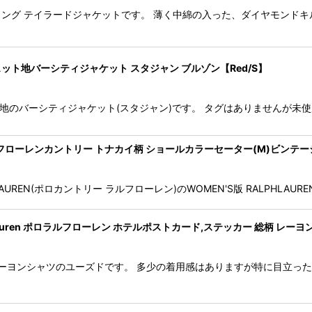
のキルティング テイラードジャケットです。 薄く中綿の入った、ダイヤモン
 スウェット地バーシティジャケット スタジャン ブルゾン【Red/S】
のスウェット生地のバーシティジャケット(スタジャン)です。 タグはありませ
NTRY ラルフローレンカントリー トナカイ柄 ショールカラーセーター(M)ビンテ
LAUREN(ポロカントリー ラルフローレン)のWOMEN'S版 RALPHLAUR
phlauren ポロラルフローレン ホテルポストカード,ステッカー 総柄 レーヨ
レーヨンシャツのユーズドです。 多少の着用感はありますが特に目立っ