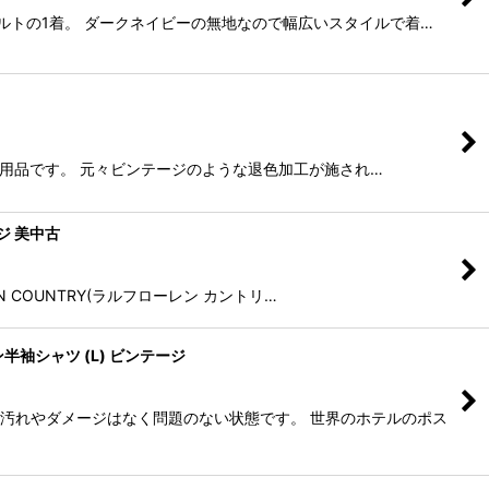
ドキルトの1着。 ダークネイビーの無地なので幅広いスタイルで着…
んが未使用品です。 元々ビンテージのような退色加工が施され…
ージ 美中古
EN COUNTRY(ラルフローレン カントリ…
ン半袖シャツ (L) ビンテージ
た汚れやダメージはなく問題のない状態です。 世界のホテルのポス