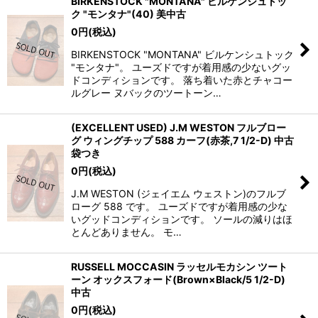
BIRKENSTOCK "MONTANA" ビルケンシュトッ
ク "モンタナ"(40) 美中古
0
円
(税込)
BIRKENSTOCK "MONTANA" ビルケンシュトック
"モンタナ"。 ユーズドですが着用感の少ないグッ
ドコンディションです。 落ち着いた赤とチャコー
ルグレー ヌバックのツートーン…
(EXCELLENT USED) J.M WESTON フルブロー
グ ウィングチップ 588 カーフ(赤茶,7 1/2-D) 中古
袋つき
0
円
(税込)
J.M WESTON (ジェイエム ウェストン)のフルブ
ローグ 588 です。 ユーズドですが着用感の少な
いグッドコンディションです。 ソールの減りはほ
とんどありません。 モ…
RUSSELL MOCCASIN ラッセルモカシン ツート
ーン オックスフォード(Brown×Black/5 1/2-D)
中古
0
円
(税込)