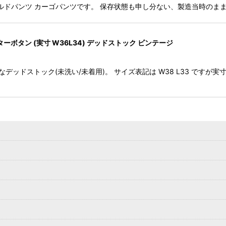
TS M-51フィールドパンツ カーゴパンツです。 保存状態も申し分ない、製造当
 13スターボタン (実寸 W36L34) デッドストック ビンテージ
タン 希少なデッドストック(未洗い/未着用)。 サイズ表記は W38 L33 で