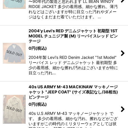
〜90年代の製造と思われます LL BEAN WINDY
RIDGE JACKET 多少の着用感、細かな擦れ、薄汚
れなどはございますが特に目立った汚れやダメー
ジはなくまだまだ着ていただけます。 …
2004'y Levi's RED デニムジャケット 初期型 1ST
MODEL チュニジア製 (M) リーバイスレッド ビン
テージ
0
円
(税込)
2004年製 Levi's RED Denim Jacket "1st Model"
リーバイス レッド デニムジャケット 最初期型 多
少の着用感、細かな擦れ/汚れはございますが特に
目立った汚れ…
40s US ARMY M-43 MACKINAW マッキノージ
ャケット "JEEP COAT" (サイズ表記なし/38相当)
ビンテージ
0
円
(税込)
40s U.S ARMY M-43 マッキノージャケット で
す。 多少の着用感、細かな汚れ、擦れなどがござ
いますがこの時代のミリタリーウェアとしては状