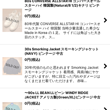
80s CONVERSE ALLSTAR HI コンバースオール
スター ハイ 韓国製(Natural/8 1/2)キナリ ビンテ
ージ
0
円
(税込)
80年代製 CONVERSE ALLSTAR HI コンバースオ
ールスター ハイ 韓国製 当時少量流通した希少な
Made in Korea の１足。 サイドには角ばった大き
目のステッチ、ス…
30s Smorking Jacket スモーキングジャケット
(NAVY) ビンテージ 中古
0
円
(税込)
30年代頃のものと思われます Smorking Jacket
スモーキングジャケット 着用感、両肩/袖にヤケ
がございますが、特に目立った汚れやダメージは
なくまだまだ着ていただけます。 赤味…
〜90s LL BEAN LLビーン WINDY RIDGE
JACKET アメリカ製(Green/XL)ビンテージ 中古
0
円
(税込)