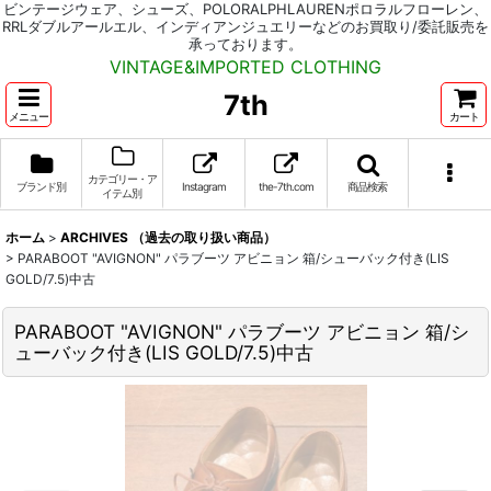
ビンテージウェア、シューズ、POLORALPHLAURENポロラルフローレン、
RRLダブルアールエル、インディアンジュエリーなどのお買取り/委託販売を
承っております。
VINTAGE&IMPORTED CLOTHING
7th
メニュー
カート
カテゴリー・ア
ブランド別
Instagram
the-7th.com
商品検索
イテム別
ホーム
>
ARCHIVES （過去の取り扱い商品）
>
PARABOOT "AVIGNON" パラブーツ アビニョン 箱/シューバック付き(LIS
GOLD/7.5)中古
PARABOOT "AVIGNON" パラブーツ アビニョン 箱/シ
ューバック付き(LIS GOLD/7.5)中古