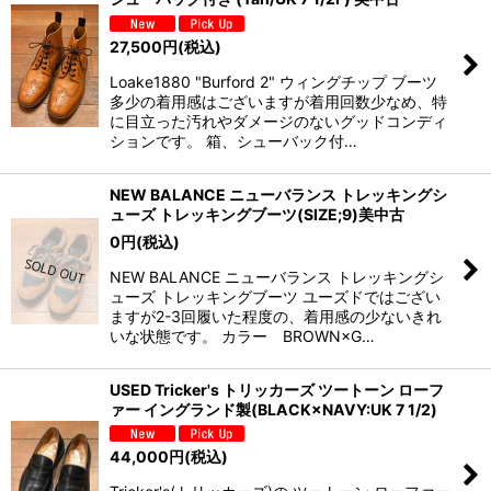
27,500
円
(税込)
Loake1880 "Burford 2" ウィングチップ ブーツ
多少の着用感はございますが着用回数少なめ、特
に目立った汚れやダメージのないグッドコンディ
ションです。 箱、シューバック付…
NEW BALANCE ニューバランス トレッキングシ
ューズ トレッキングブーツ(SIZE;9)美中古
0
円
(税込)
NEW BALANCE ニューバランス トレッキングシ
ューズ トレッキングブーツ ユーズドではござい
ますが2-3回履いた程度の、着用感の少ないきれ
いな状態です。 カラー BROWN×G…
USED Tricker's トリッカーズ ツートーン ローフ
ァー イングランド製(BLACK×NAVY:UK 7 1/2)
44,000
円
(税込)