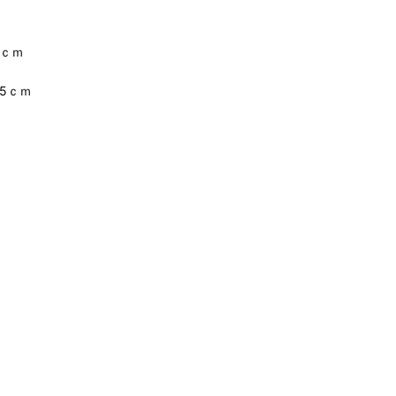
5ｃｍ
85ｃｍ