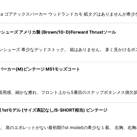
Goretex Parka ゴアテックスパーカー ウッドランドカモ 紙タグはありません
ューズ アメリカ製 (Brown/10-D)Forward Thrustソール
ストマンシューズ 希少なデッドストック。 箱はありません。 多く見かけ
ュテイルパーカー(M)ビンテージ M51モッズコート
ナーセット 着用感、細かな擦れ、フロント上から5番目のスナップボタンメス
初期 1stモデル (サイズ表記なし/S-SHORT相当) ビンテージ
型です。 肩のエポレットがない最初期(1st model)の希少な１着。 右