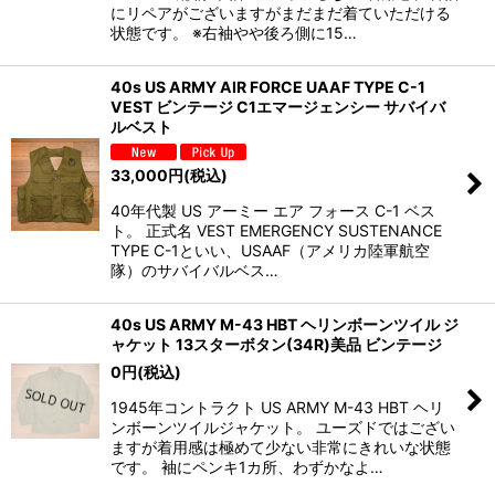
にリペアがございますがまだまだ着ていただける
状態です。 ※右袖やや後ろ側に15…
40s US ARMY AIR FORCE UAAF TYPE C-1
VEST ビンテージ C1エマージェンシー サバイバ
ルベスト
33,000
円
(税込)
40年代製 US アーミー エア フォース C-1 ベス
ト。 正式名 VEST EMERGENCY SUSTENANCE
TYPE C-1といい、USAAF（アメリカ陸軍航空
隊）のサバイバルベス…
40s US ARMY M-43 HBT ヘリンボーンツイル ジ
ャケット 13スターボタン(34R)美品 ビンテージ
0
円
(税込)
1945年コントラクト US ARMY M-43 HBT ヘリ
ンボーンツイルジャケット。 ユーズドではござい
ますが着用感は極めて少ない非常にきれいな状態
です。 袖にペンキ1カ所、わずかなよ…