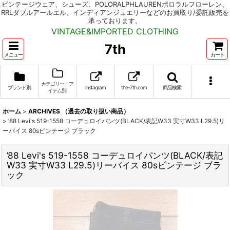
ビンテージウェア、シューズ、POLORALPHLAURENポロラルフローレン、
RRLダブルアールエル、インディアンジュエリーなどのお買取り/委託販売を
承っております。
VINTAGE&IMPORTED CLOTHING
7th
メニュー
カート
カテゴリー・ア
ブランド別
Instagram
the-7th.com
商品検索
イテム別
ホーム
>
ARCHIVES （過去の取り扱い商品）
>
’88 Levi's 519-1558 コーデュロイパンツ(BLACK/表記W33 実寸W33 L29.5)リ
ーバイス 80sビンテージ ブラック
’88 Levi's 519-1558 コーデュロイパンツ(BLACK/表記
W33 実寸W33 L29.5)リーバイス 80sビンテージ ブラ
ック