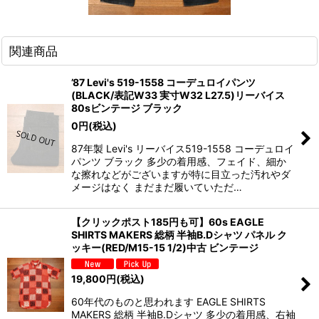
関連商品
’87 Levi's 519-1558 コーデュロイパンツ
(BLACK/表記W33 実寸W32 L27.5)リーバイス
80sビンテージ ブラック
0
円
(税込)
87年製 Levi's リーバイス519-1558 コーデュロイ
パンツ ブラック 多少の着用感、フェイド、細か
な擦れなどがございますが特に目立った汚れやダ
メージはなく まだまだ履いていただ…
【クリックポスト185円も可】60s EAGLE
SHIRTS MAKERS 総柄 半袖B.Dシャツ パネル ク
ッキー(RED/M15-15 1/2)中古 ビンテージ
19,800
円
(税込)
60年代のものと思われます EAGLE SHIRTS
MAKERS 総柄 半袖B.Dシャツ 多少の着用感、右袖