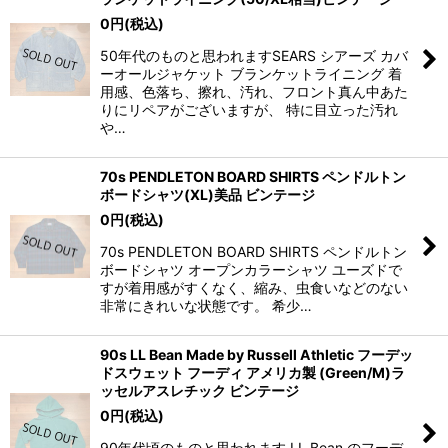
0
円
(税込)
50年代のものと思われますSEARS シアーズ カバ
ーオールジャケット ブランケットライニング 着
用感、色落ち、擦れ、汚れ、フロント真ん中あた
りにリペアがございますが、 特に目立った汚れ
や…
70s PENDLETON BOARD SHIRTS ペンドルトン
ボードシャツ(XL)美品 ビンテージ
0
円
(税込)
70s PENDLETON BOARD SHIRTS ペンドルトン
ボードシャツ オープンカラーシャツ ユーズドで
すが着用感がすくなく、縮み、虫食いなどのない
非常にきれいな状態です。 希少…
90s LL Bean Made by Russell Athletic フーデッ
ドスウェット フーディ アメリカ製 (Green/M)ラ
ッセルアスレチック ビンテージ
0
円
(税込)
90年代頃のものと思われます LL Bean のフーデ