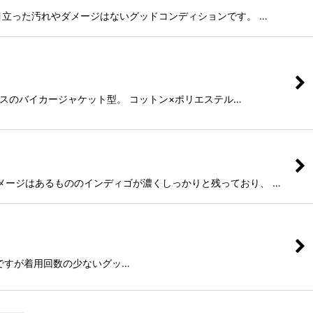
が特に目立った汚れやダメージはないグッドコンディションです。 …
イギリスのバイカージャケット型。 コットン×ポリエステル…
よるダメージはあるもののインディゴが濃くしっかりと残っており、 …
ユーズドですが着用回数の少ないグッ…