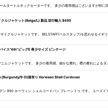
クレスト柄 ウールタートルネックセーターです。 多少の着用感はございます
ルジャケット(Beige/L) 新品 並行輸入 $495
モーターサイクルジャケットです。 BELSTAFF(ベルスタッフ)を思わせる
) リーバイス"4th"ビッグE 希少サイズ ビンテージ
 BIG-E デニムジャケットです。 多少の着用感、細かな擦れ、襟の擦れに
undy/9-D)箱有り Horween Shell Cordovan
ordovan オールデン 990 ホーウィン シェルコードバン プレーントゥ です。 