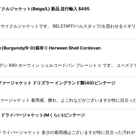
ルジャケット(Beige/L) 新品 並行輸入 $495
モーターサイクルジャケットです。 BELSTAFF(ベルスタッフ)を思わせる
undy/9-D)箱有り Horween Shell Cordovan
ordovan オールデン 990 ホーウィン シェルコードバン プレーントゥ です。 
ル ゴルファージャケット ドリズラー イングランド製(40)ビンテージ
ンフェル ゴルファージャケット 着用感、擦れ、よごれなどがございますが特に
t イギリス国鉄 ドライバージャケット(Mくらい)ビンテージ
Jacket イギリス国鉄 ドライバージャケット 多少の着用感はございますが特に目