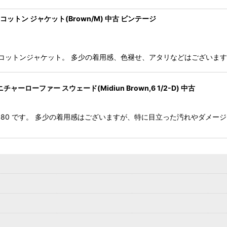
 オイルドコットン ジャケット(Brown/M) 中古 ビンテージ
yford のオイルドコットンジャケット。 多少の着用感、色褪せ、アタリなどはご
 シグニチャーローファー スウェード(Midiun Brown,6 1/2-D) 中古
e Loafer 180 です。 多少の着用感はございますが、特に目立った汚れ