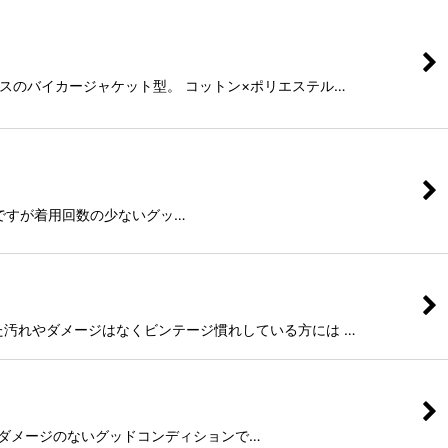
イギリスのバイカージャケット型。 コットン×ポリエステル…
ユーズドですが着用回数の少ないグッ…
目立った汚れやダメージはなくビンテージ慣れしている方には …
立った汚れやダメージのないグッドコンディションで…