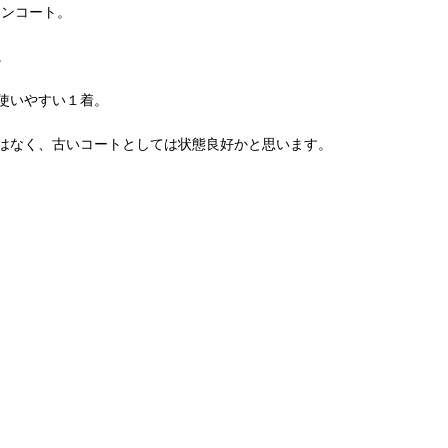
カーンコート。
。
使いやすい１着。
はなく、古いコートとしては状態良好かと思います。