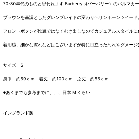
70-80年代のものと思われます Burberry's(バーバリー）のバルマ
ブラウンを基調としたグレンプレイドの変わりヘリンボーンツイード
フロントボタンが比翼ではなくむき出しなのでカジュアルスタイルに
着用感、細かな擦れなどはございますが特に目立った汚れやダメージ
サイズ S
身巾 約59ｃｍ 着丈 約100ｃｍ 之丈 約85ｃｍ
※あくまでも参考までに、、、日本 M くらい
イングランド製