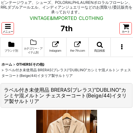
ビンテージウェア、シューズ、POLORALPHLAURENポロラルフローレン、
RRLダブルアールエル、インディアンジュエリーなどのお買取り/委託販売を
承っております。
VINTAGE&IMPORTED CLOTHING
7th
メニュー
カート
カテゴリー・ア
ブランド別
Instagram
the-7th.com
商品検索
イテム別
ホーム
>
OTHERS(その他)
>
ラベル付き未使用品 BRERAS(ブレラス)"DUBLINO"カシミヤ混メルトン チェス
ターコート(Beige/44)イタリア製サルトリア
ラベル付き未使用品 BRERAS(ブレラス)"DUBLINO"カ
シミヤ混メルトン チェスターコート(Beige/44)イタリ
ア製サルトリア