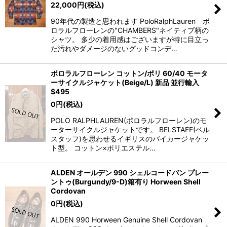
22,000
円
(税込)
90年代の製造と思われます PoloRalphLauren ポ
ロラルフローレンの"CHAMBERS"ネイティブ柄の
シャツ。 多少の着用感はございますが特に目立っ
た汚れやダメージのないグッドコンデ…
ポロラルフローレン コットン/ポリ 60/40 モータ
ーサイクルジャケット(Beige/L) 新品 並行輸入
$495
0
円
(税込)
POLO RALPHLAUREN(ポロラルフローレン)のモ
ーターサイクルジャケットです。 BELSTAFF(ベル
スタッフ)を思わせるイギリスのバイカージャケッ
ト型。 コットン×ポリエステル…
ALDEN オールデン 990 シェルコードバン プレー
ントゥ(Burgundy/9-D)箱有り Horween Shell
Cordovan
0
円
(税込)
ALDEN 990 Horween Genuine Shell Cordovan