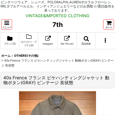
ビンテージウェア、シューズ、POLORALPHLAURENポロラルフローレン、
RRLダブルアールエル、インディアンジュエリーなどのお買取り/委託販売を
承っております。
VINTAGE&IMPORTED CLOTHING
7th
メニュー
カート
カテゴリー・ア
ブランド別
Instagram
the-7th.com
商品検索
イテム別
ホーム
>
OTHERS(その他)
>
40s Frence フランス ピケハンティングジャケット 動物ボタン(GRAY) ビンテー
ジ 良状態
40s Frence フランス ピケハンティングジャケット 動
物ボタン(GRAY) ビンテージ 良状態