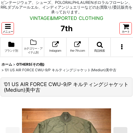
ビンテージウェア、シューズ、POLORALPHLAURENポロラルフローレン、
RRLダブルアールエル、インディアンジュエリーなどのお買取り/委託販売を
承っております。
VINTAGE&IMPORTED CLOTHING
7th
メニュー
カート
カテゴリー・ア
ブランド別
Instagram
the-7th.com
商品検索
イテム別
ホーム
>
OTHERS(その他)
>
’01 US AIR FORCE CWU-9/P キルティングジャケット(Mediun)美中古
’01 US AIR FORCE CWU-9/P キルティングジャケット
(Mediun)美中古