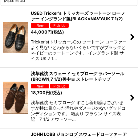
USED Tricker's トリッカーズ ツートーン ローフ
ァー イングランド製(BLACK×NAVY:UK 7 1/2)
44,000
円
(税込)
Tricker's(トリッカーズ)の ツートーン ローファー
よく見ないとわからないくらいですがブラックと
ネイビーのツートーンです。 イングランド製 サ
イズ UK 7 1…
浅草靴誂 スウェード セミブローグ ラバーソール
(BROWN,7 1/2)美中古 ストレートチップ
18,700
円
(税込)
浅草靴誂 セミブローグ すこし着用感はございま
すが特に目立った汚れやダメージのないグッドコ
ンディションです。 箱あり ブラウン サイズ表
記 7 1/2 アウトソー…
JOHN LOBB ジョンロブ スウェードローファー ア