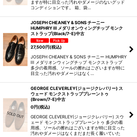
ますが特に目立った汚れやダメージのないグッド
コンディションです。 箱、袋…
JOSEPH CHEANEY & SONS チーニー
HUMPHRY III メダリオンウィングチップ モンク
ストラップ(Black/7-E)中古
27,500
円
(税込)
JOSEPH CHEANEY & SONS チーニー HUMPHRY
III メダリオンウィングチップ モンクストラップ
多少の着用感、ソールの擦れはございますが特に
目立った汚れやダメージはなく…
GEORGE CLEVERLEY(ジョージクレバリー) ス
ウェード モンクストラッププレーントゥ
(Brown/7-E)中古
0
円
(税込)
GEORGE CLEVERLEY(ジョージクレバリー) スウ
ェード モンクストラッププレーントゥ 多少の着
用感、ソールの擦れはございますが特に目立った
汚れやダメージはなくまだまだ長く履いていた