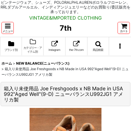
ビンテージウェア、シューズ、POLORALPHLAURENポロラルフローレン、
RRLダブルアールエル、インディアンジュエリーなどのお買取り/委託販売を
承っております。
VINTAGE&IMPORTED CLOTHING
7th
メニュー
カート
カテゴリー・ア
ブランド別
Instagram
the-7th.com
商品検索
イテム別
ホーム
>
NEW BALANCE(ニューバランス)
>
箱入り未使用品 Joe Freshgoods x NB Made in USA 992"Aged Well"(9-D) ニュ
ーバランスU992JG1 アメリカ製
箱入り未使用品 Joe Freshgoods x NB Made in USA
992"Aged Well"(9-D) ニューバランスU992JG1 アメ
リカ製