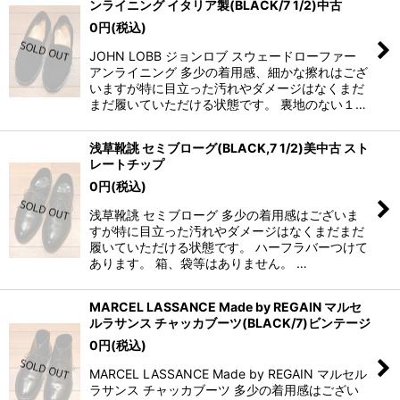
ンライニング イタリア製(BLACK/7 1/2)中古
0
円
(税込)
JOHN LOBB ジョンロブ スウェードローファー
アンライニング 多少の着用感、細かな擦れはござ
いますが特に目立った汚れやダメージはなくまだ
まだ履いていただける状態です。 裏地のない１…
浅草靴誂 セミブローグ(BLACK,7 1/2)美中古 スト
レートチップ
0
円
(税込)
浅草靴誂 セミブローグ 多少の着用感はございま
すが特に目立った汚れやダメージはなくまだまだ
履いていただける状態です。 ハーフラバーつけて
あります。 箱、袋等はありません。 …
MARCEL LASSANCE Made by REGAIN マルセ
ルラサンス チャッカブーツ(BLACK/7)ビンテージ
0
円
(税込)
MARCEL LASSANCE Made by REGAIN マルセル
ラサンス チャッカブーツ 多少の着用感はござい