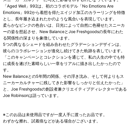
「Aged Well」992は、初のコラボモデル「No Emotions Are
Emotions」992から着想を得たエイジド加工のカラーリングを特徴
とし、長年履き込まれたかのような風合いを表現しています。
柔らかなピンクの色合いは、日光によって自然に色褪せたスニーカ
ーの姿を想起させ、New BalanceとJoe Freshgoodsの長年にわた
る関係性の深まりを象徴しています。
5つの異なるシェードを組み合わせたグラデーションデザインは、
彼らのコラボレーションが進化し続けてきた軌跡を表しています。
「このキャンペーンとコレクションを通じて、私の人生の中でも特
に成長を遂げた素晴らしい一章をリアルに描き出したかったので
す。
New Balanceとの5年間の関係、その浮き沈み、そして何よりもス
ニーカーカルチャーに残してきた影響をしっかりと伝えたかった」
と、Joe Freshgoodsの創設者兼クリエイティブディレクターである
Joe Robinsonは語っています。
※このお品は未使用品ですが一度人手に渡ったお品です。
わずかな擦れ、試着痕などがある場合がございます。