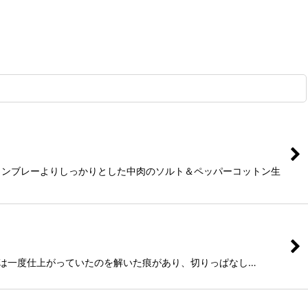
 シャンブレーよりしっかりとした中肉のソルト＆ペッパーコットン生
、汚れ、裾は一度仕上がっていたのを解いた痕があり、切りっぱなし…