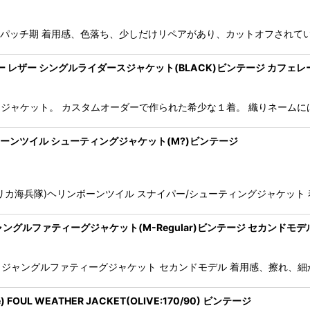
エックス 紙パッチ期 着用感、色落ち、少しだけリペアがあり、カットオフさ
ムオーダー レザー シングルライダースジャケット(BLACK)ビンテージ カフェ
ケット。 カスタムオーダーで作られた希少な１着。 織りネームには CUSTOM 
 ヘリンボーンツイル シューティングジャケット(M?)ビンテージ
PS(アメリカ海兵隊)ヘリンボーンツイル スナイパー/シューティングジャ
YPE-2nd ジャングルファティーグジャケット(M-Regular)ビンテージ セカンドモデ
cket TYPE-2nd ジャングルファティーグジャケット セカンドモデル 着用
) FOUL WEATHER JACKET(OLIVE:170/90) ビンテージ