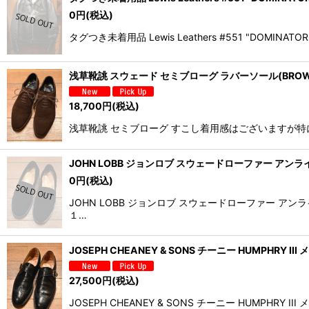
0
円
(税込)
タグつき未着用品 Lewis Leathers #551 "D
浅草靴誂 スウェード セミブローグ ラバーソール(BROWN
18,700
円
(税込)
浅草靴誂 セミブローグ すこし着用感はございますが特に
JOHN LOBB ジョンロブ スウェードローファー アンライニ
0
円
(税込)
JOHN LOBB ジョンロブ スウェードローファー
１…
JOSEPH CHEANEY & SONS チーニー HUMPHRY 
27,500
円
(税込)
JOSEPH CHEANEY & SONS チーニー HU