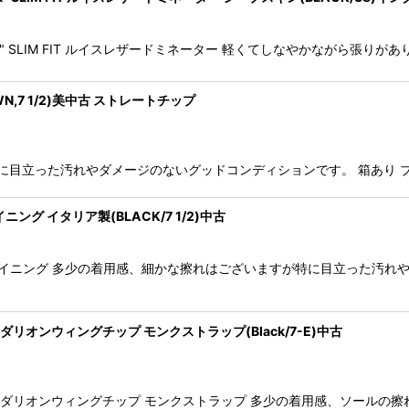
OMINATOR" SLIM FIT ルイスレザードミネーター 軽くてしなやかながら
,7 1/2)美中古 ストレートチップ
目立った汚れやダメージのないグッドコンディションです。 箱あり ブラウ
ング イタリア製(BLACK/7 1/2)中古
 アンライニング 多少の着用感、細かな擦れはございますが特に目立った汚
III メダリオンウィングチップ モンクストラップ(Black/7-E)中古
MPHRY III メダリオンウィングチップ モンクストラップ 多少の着用感、