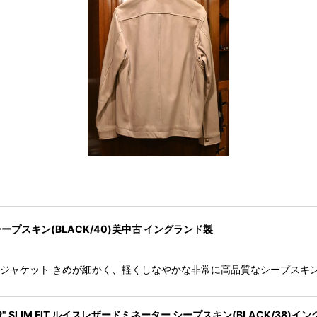
 シープスキン(BLACK/40)美中古 イングランド製
 ウェスタンジャケット きめが細かく、軽くしなやかな非常に高品質なシープ
NATOR" SLIM FIT ルイスレザードミネーター シープスキン(BLACK/38)