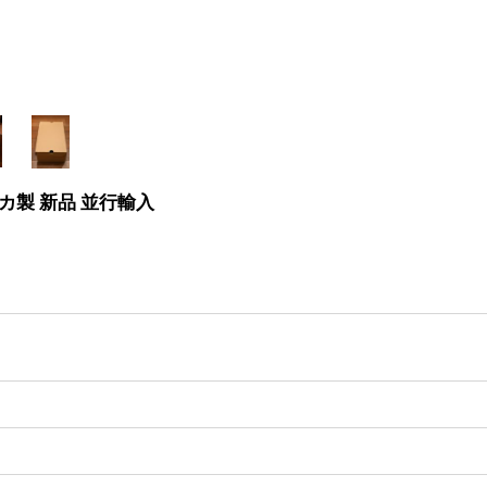
メリカ製 新品 並行輸入