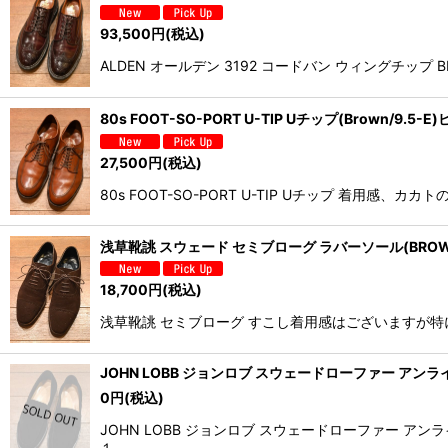
93,500
円
(税込)
ALDEN オールデン 3192 コードバン ウィングチップ
80s FOOT-SO-PORT U-TIP Uチップ(Brown/9.
27,500
円
(税込)
80s FOOT-SO-PORT U-TIP Uチップ 着
浅草靴誂 スウェード セミブローグ ラバーソール(BROWN
18,700
円
(税込)
浅草靴誂 セミブローグ すこし着用感はございますが特に
JOHN LOBB ジョンロブ スウェードローファー アンライニ
0
円
(税込)
JOHN LOBB ジョンロブ スウェードローファー
１…