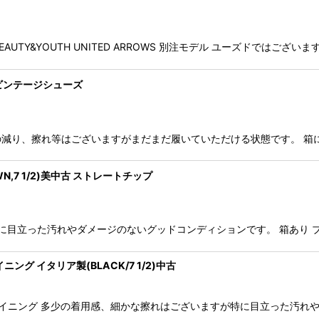
 BEAUTY&YOUTH UNITED ARROWS 別注モデル ユーズドで
5-E)ビンテージシューズ
用感、カカトの減り、擦れ等はございますがまだまだ履いていただける状態です。
,7 1/2)美中古 ストレートチップ
目立った汚れやダメージのないグッドコンディションです。 箱あり ブラウ
ング イタリア製(BLACK/7 1/2)中古
 アンライニング 多少の着用感、細かな擦れはございますが特に目立った汚