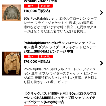
(GREEN/L)MA-1 中古
110,000
円
(税込)
90s PoloRalphlauren ポロラルフローレン シープ
レザー フライトジャケット 中綿 多少の着用感、
擦れなどがございますが特に目立った汚れやダメ
ージはなくまだまだ着ていただける状態…
PoloRalphlauren ポロラルフローレン ディアス
キン 鹿革 ダブル ライダースジャケット ビンテー
ジ加工(BEIGE/L)ビンテージ 中古
176,000
円
(税込)
PoloRalphlauren (ポロラルフローレン) ディアス
キン 鹿革 ダブル ライダースジャケット ビンテー
ジ加工 鹿革特有のもっちりとした質感、見た目よ
り軽く着やすい１着。 ビンテ…
【クリックポスト185円も可】90s ポロラルフロ
ーレン CHAMBERS ネイティブ柄 シャツ ネイテ
ィブパターン(Navy/S)中古