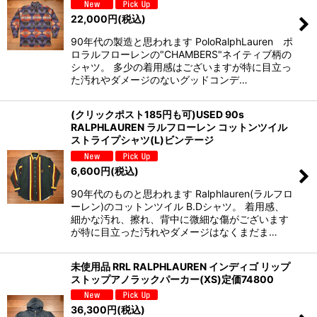
22,000
円
(税込)
90年代の製造と思われます PoloRalphLauren ポ
ロラルフローレンの"CHAMBERS"ネイティブ柄の
シャツ。 多少の着用感はございますが特に目立っ
た汚れやダメージのないグッドコンデ…
(クリックポスト185円も可)USED 90s
RALPHLAUREN ラルフローレン コットンツイル
ストライプシャツ(L)ビンテージ
6,600
円
(税込)
90年代のものと思われます Ralphlauren(ラルフロ
ーレン)のコットンツイル B.Dシャツ。 着用感、
細かな汚れ、擦れ、背中に微細な傷がございます
が特に目立った汚れやダメージはなくまだま…
未使用品 RRL RALPHLAUREN インディゴ リップ
ストップアノラックパーカー(XS)定価74800
36,300
円
(税込)