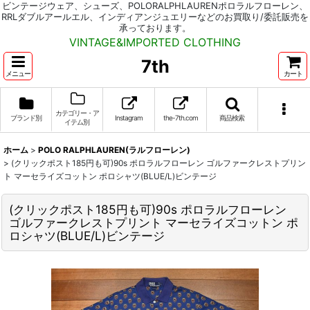
ビンテージウェア、シューズ、POLORALPHLAURENポロラルフローレン、
RRLダブルアールエル、インディアンジュエリーなどのお買取り/委託販売を
承っております。
VINTAGE&IMPORTED CLOTHING
7th
メニュー
カート
カテゴリー・ア
ブランド別
Instagram
the-7th.com
商品検索
イテム別
ホーム
>
POLO RALPHLAUREN(ラルフローレン)
>
(クリックポスト185円も可)90s ポロラルフローレン ゴルファークレストプリン
ト マーセライズコットン ポロシャツ(BLUE/L)ビンテージ
(クリックポスト185円も可)90s ポロラルフローレン
ゴルファークレストプリント マーセライズコットン ポ
ロシャツ(BLUE/L)ビンテージ