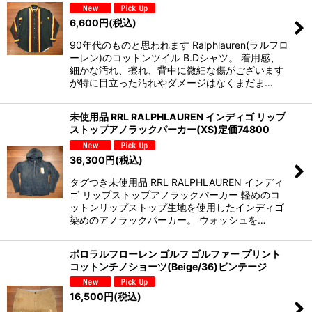
6,600
円
(税込)
90年代のものと思われます Ralphlauren(ラルフロ
ーレン)のコットンツイル B.Dシャツ。 着用感、
細かな汚れ、擦れ、背中に微細な傷がございます
が特に目立った汚れやダメージはなくまだま…
未使用品 RRL RALPHLAUREN インディゴ リップ
ストップアノラックパーカー(XS)定価74800
36,300
円
(税込)
タグつき未使用品 RRL RALPHLAUREN インディ
ゴ リップストップアノラックパーカー 軽めのコ
ットンリップストップ生地を使用したインディゴ
染めのアノラックパーカー。 ウォッシュを…
ポロラルフローレン ゴルフ ゴルファー プリント
コットンチノショーツ(Beige/36)ビンテージ
16,500
円
(税込)