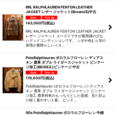
RRL RALPHLAUREN FENTON LEATHER
JACKET レザー ジャケット(Brown/S)中古
143,000
円
(税込)
RRL RALPHLAUREN FENTON LEATHER JACKET
レザー ジャケット ユーズドですが着用感の少な
いグッドコンディションです。 シボや色むら等の
表情が素晴らしいイタ…
PoloRalphlauren ポロラルフローレン ディアス
キン 鹿革 ダブル ライダースジャケット ビンテー
ジ加工(BEIGE/L)ビンテージ 中古
176,000
円
(税込)
PoloRalphlauren (ポロラルフローレン) ディアス
キン 鹿革 ダブル ライダースジャケット ビンテー
ジ加工 鹿革特有のもっちりとした質感、見た目よ
り軽く着やすい１着。 ビンテ…
90s PoloRalphlauren ポロラルフローレン 中綿