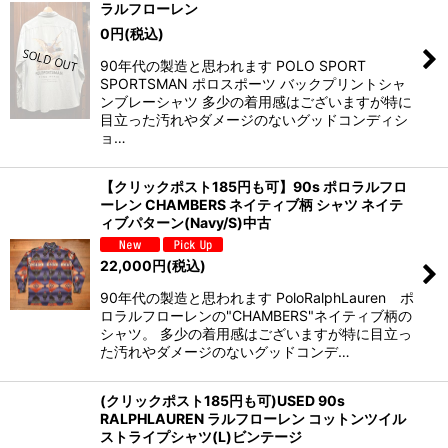
ラルフローレン
0
円
(税込)
90年代の製造と思われます POLO SPORT
SPORTSMAN ポロスポーツ バックプリントシャ
ンブレーシャツ 多少の着用感はございますが特に
目立った汚れやダメージのないグッドコンディシ
ョ…
【クリックポスト185円も可】90s ポロラルフロ
ーレン CHAMBERS ネイティブ柄 シャツ ネイテ
ィブパターン(Navy/S)中古
22,000
円
(税込)
90年代の製造と思われます PoloRalphLauren ポ
ロラルフローレンの"CHAMBERS"ネイティブ柄の
シャツ。 多少の着用感はございますが特に目立っ
た汚れやダメージのないグッドコンデ…
(クリックポスト185円も可)USED 90s
RALPHLAUREN ラルフローレン コットンツイル
ストライプシャツ(L)ビンテージ