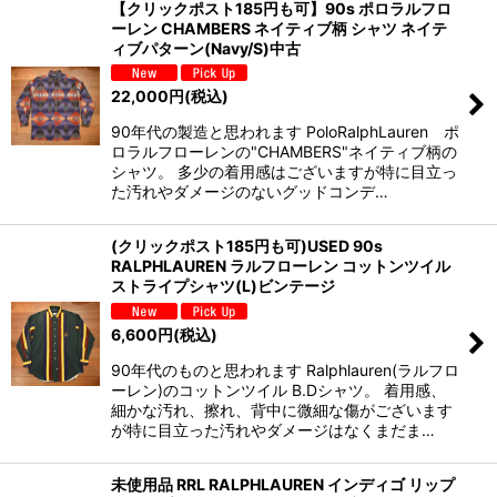
【クリックポスト185円も可】90s ポロラルフロ
ーレン CHAMBERS ネイティブ柄 シャツ ネイテ
ィブパターン(Navy/S)中古
22,000
円
(税込)
90年代の製造と思われます PoloRalphLauren ポ
ロラルフローレンの"CHAMBERS"ネイティブ柄の
シャツ。 多少の着用感はございますが特に目立っ
た汚れやダメージのないグッドコンデ…
(クリックポスト185円も可)USED 90s
RALPHLAUREN ラルフローレン コットンツイル
ストライプシャツ(L)ビンテージ
6,600
円
(税込)
90年代のものと思われます Ralphlauren(ラルフロ
ーレン)のコットンツイル B.Dシャツ。 着用感、
細かな汚れ、擦れ、背中に微細な傷がございます
が特に目立った汚れやダメージはなくまだま…
未使用品 RRL RALPHLAUREN インディゴ リップ