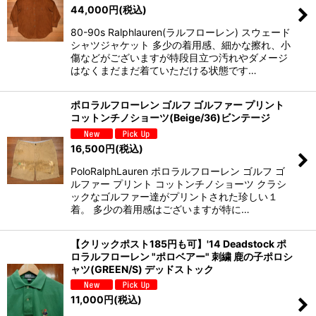
44,000
円
(税込)
80-90s Ralphlauren(ラルフローレン) スウェード
シャツジャケット 多少の着用感、細かな擦れ、小
傷などがございますが特段目立つ汚れやダメージ
はなくまだまだ着ていただける状態です…
ポロラルフローレン ゴルフ ゴルファー プリント
コットンチノショーツ(Beige/36)ビンテージ
16,500
円
(税込)
PoloRalphLauren ポロラルフローレン ゴルフ ゴ
ルファー プリント コットンチノショーツ クラシ
ックなゴルファー達がプリントされた珍しい１
着。 多少の着用感はございますが特に…
【クリックポスト185円も可】'14 Deadstock ポ
ロラルフローレン "ポロベアー" 刺繍 鹿の子ポロシ
ャツ(GREEN/S) デッドストック
11,000
円
(税込)