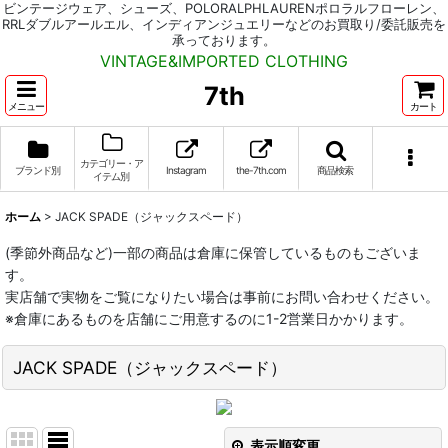
ビンテージウェア、シューズ、POLORALPHLAURENポロラルフローレン、
RRLダブルアールエル、インディアンジュエリーなどのお買取り/委託販売を
承っております。
VINTAGE&IMPORTED CLOTHING
7th
メニュー
カート
カテゴリー・ア
ブランド別
Instagram
the-7th.com
商品検索
イテム別
ホーム
>
JACK SPADE（ジャックスペード）
(季節外商品など)一部の商品は倉庫に保管しているものもございま
す。
実店舗で実物をご覧になりたい場合は事前にお問い合わせください。
※倉庫にあるものを店舗にご用意するのに1-2営業日かかります。
JACK SPADE（ジャックスペード）
表示順変更