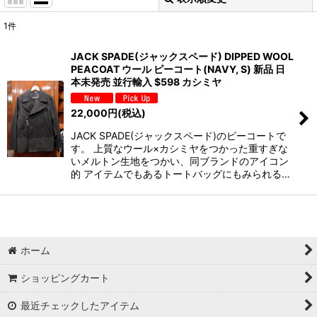
閉じる
1
件
表示数
:
JACK SPADE(ジャックスペード) DIPPED WOOL
PEACOAT ウール ピーコート(NAVY, S) 新品 日
並び順
:
本未発売 並行輸入 $598 カシミヤ
22,000
円
(税込)
絞り込む
JACK SPADE(ジャックスペード)のピーコートで
す。 上質なウール×カシミヤをつかった重すぎな
いメルトン生地をつかい、同ブランドのアイコン
的 アイテムでもあるトートバッグにもみられる…
ホーム
ショッピングカート
最近チェックしたアイテム