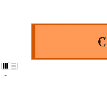
12
件
表示数
:
並び順
: