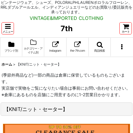
ビンテージウェア、シューズ、POLORALPHLAURENポロラルフローレン、
RRLダブルアールエル、インディアンジュエリーなどのお買取り/委託販売を
承っております。
VINTAGE&IMPORTED CLOTHING
7th
メニュー
カート
カテゴリー・ア
ブランド別
Instagram
the-7th.com
商品検索
イテム別
ホーム
>
【KNIT/ニット・セーター】
(季節外商品など)一部の商品は倉庫に保管しているものもございま
す。
実店舗で実物をご覧になりたい場合は事前にお問い合わせください。
※倉庫にあるものを店舗にご用意するのに1-2営業日かかります。
【KNIT/ニット・セーター】