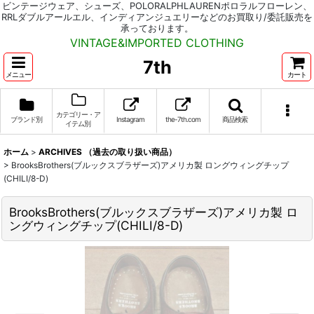
ビンテージウェア、シューズ、POLORALPHLAURENポロラルフローレン、
RRLダブルアールエル、インディアンジュエリーなどのお買取り/委託販売を
承っております。
VINTAGE&IMPORTED CLOTHING
7th
メニュー
カート
カテゴリー・ア
ブランド別
Instagram
the-7th.com
商品検索
イテム別
ホーム
>
ARCHIVES （過去の取り扱い商品）
>
BrooksBrothers(ブルックスブラザーズ)アメリカ製 ロングウィングチップ
(CHILI/8-D)
BrooksBrothers(ブルックスブラザーズ)アメリカ製 ロ
ングウィングチップ(CHILI/8-D)