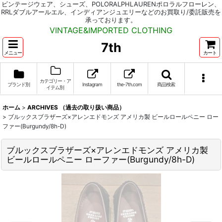
ビンテージウェア、シューズ、POLORALPHLAURENポロラルフローレン、
RRLダブルアールエル、インディアンジュエリーなどのお買取り/委託販売を
承っております。
VINTAGE&IMPORTED CLOTHING
7th
メニュー
カート
カテゴリー・ア
ブランド別
Instagram
the-7th.com
商品検索
イテム別
ホーム
>
ARCHIVES （過去の取り扱い商品）
>
ブルックスブラザーズ×アレンエドモンズ アメリカ製 ビールロールペニー ロー
ファー(Burgundy/8h-D)
ブルックスブラザーズ×アレンエドモンズ アメリカ製
ビールロールペニー ローファー(Burgundy/8h-D)