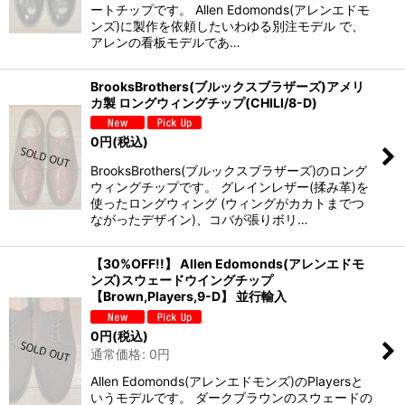
ートチップです。 Allen Edomonds(アレンエドモ
ンズ)に製作を依頼したいわゆる別注モデル で、
アレンの看板モデルであ…
BrooksBrothers(ブルックスブラザーズ)アメリ
カ製 ロングウィングチップ(CHILI/8-D)
0
円
(税込)
BrooksBrothers(ブルックスブラザーズ)のロング
ウィングチップです。 グレインレザー(揉み革)を
使ったロングウィング (ウィングがカカトまでつ
ながったデザイン)、コバが張りボリ…
【30%OFF!!】 Allen Edomonds(アレンエドモ
ンズ)スウェードウイングチップ
【Brown,Players,9-D】 並行輸入
0
円
(税込)
通常価格
:
0
円
Allen Edomonds(アレンエドモンズ)のPlayersと
いうモデルです。 ダークブラウンのスウェードの