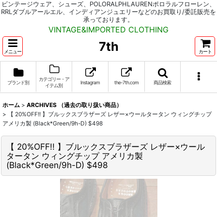
ビンテージウェア、シューズ、POLORALPHLAURENポロラルフローレン、
RRLダブルアールエル、インディアンジュエリーなどのお買取り/委託販売を
承っております。
VINTAGE&IMPORTED CLOTHING
7th
メニュー
カート
カテゴリー・ア
ブランド別
Instagram
the-7th.com
商品検索
イテム別
ホーム
>
ARCHIVES （過去の取り扱い商品）
>
【 20%OFF!! 】ブルックスブラザーズ レザー×ウールタータン ウィングチップ
アメリカ製 (Black*Green/9h-D) $498
【 20%OFF!! 】ブルックスブラザーズ レザー×ウール
タータン ウィングチップ アメリカ製
(Black*Green/9h-D) $498