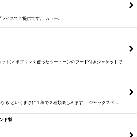
い得プライスでご提供です。 カラー…
高いコットン ポプリンを使ったツートーンのフード付きジャケットで…
も異なる というまさに１着で２種類楽しめます。 ジャックスペ…
ランド製