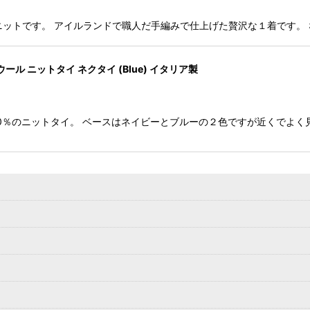
のハンドニットです。 アイルランドで職人だ手編みで仕上げた贅沢な１着で
ウール ニットタイ ネクタイ (Blue) イタリア製
ル100％のニットタイ。 ベースはネイビーとブルーの２色ですが近くでよ