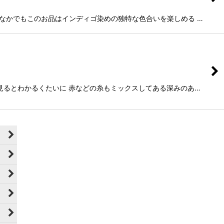
す。 なかでもこのお品はインディゴ染めの独特な色合いを楽しめる …
く見るとわかるくたいに 赤などの糸もミックスしてある深みのあ…