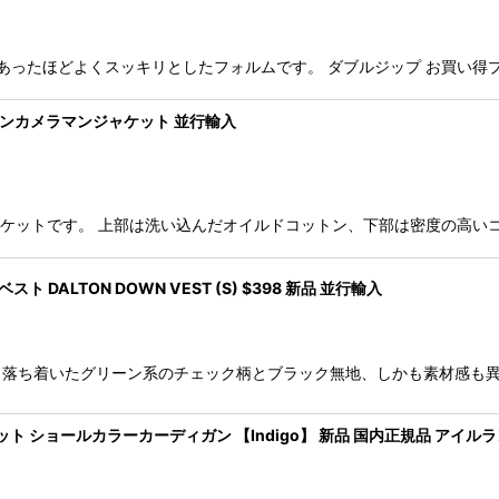
です。 現代にあったほどよくスッキリとしたフォルムです。 ダブルジップ お買
プリンカメラマンジャケット 並行輸入
ラマンジャケットです。 上部は洗い込んだオイルドコットン、下部は密度の
 DALTON DOWN VEST (S) $398 新品 並行輸入
です。 落ち着いたグリーン系のチェック柄とブラック無地、しかも素材感
ハンドニット ショールカラーカーディガン 【Indigo】 新品 国内正規品 アイル