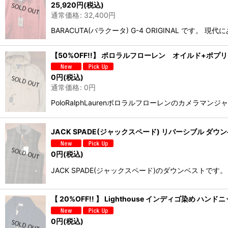
25,920
円
(税込)
通常価格
:
32,400
円
BARACUTA(バラクータ) G-4 ORIGINAL 
【50%OFF!!】 ポロラルフローレン オイルド+ポ
0
円
(税込)
通常価格
:
0
円
PoloRalphLaurenポロラルフローレンのカメ
JACK SPADE(ジャックスペード) リバーシブル ダウンベスト
0
円
(税込)
JACK SPADE(ジャックスペード)のダウンベスト
【 20%OFF!! 】 Lighthouse インディゴ染め 
0
円
(税込)